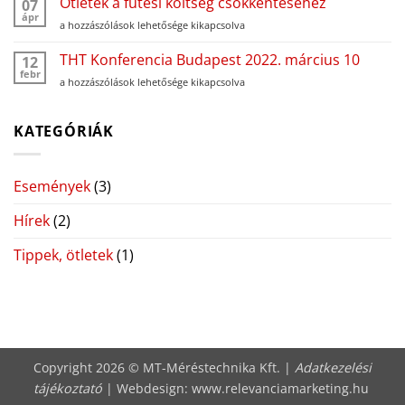
Ötletek a fűtési költség csökkentéséhez
07
százezer
2024.
ápr
háztartásban
Ötletek
a hozzászólások lehetősége kikapcsolva
június
kötelező
a
6
a
fűtési
THT Konferencia Budapest 2022. március 10
12
bejegyzéshez
mérőóra-
költség
febr
csere!
THT
a hozzászólások lehetősége kikapcsolva
csökkentéséhez
bejegyzéshez
Konferencia
bejegyzéshez
Budapest
2022.
KATEGÓRIÁK
március
10
bejegyzéshez
Események
(3)
Hírek
(2)
Tippek, ötletek
(1)
Copyright 2026 © MT-Méréstechnika Kft. |
Adatkezelési
tájékoztató
| Webdesign:
www.relevanciamarketing.hu
​