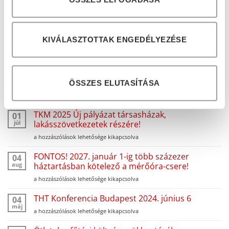
9700 Szombathely,
Zanati út 26
Tel:
+36 70 428 1725
KIVÁLASZTOTTAK ENGEDÉLYEZÉSE
E-mail:
info@mt-merestechnika.net
LEGUTÓBBI BEJEGZÉSEK
ÖSSZES ELUTASÍTÁSA
TKM 2025 Új pályázat társasházak,
01
júl
lakásszövetkezetek részére!
TKM
a hozzászólások lehetősége kikapcsolva
2025
Új
FONTOS! 2027. január 1-ig több százezer
04
pályázat
aug
háztartásban kötelező a mérőóra-csere!
társasházak,
FONTOS!
a hozzászólások lehetősége kikapcsolva
lakásszövetkezetek
2027.
részére!
január
THT Konferencia Budapest 2024. június 6
bejegyzéshez
04
1-
máj
THT
a hozzászólások lehetősége kikapcsolva
ig
Konferencia
több
Budapest