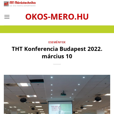
Skip
to
OKOS-MERO.HU
content
ESEMÉNYEK
THT Konferencia Budapest 2022.
március 10