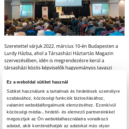
Szeretettel várjuk 2022. március 10-én Budapesten a
Lurdy Házba, ahol a Társasházi Háztartás Magazin
szervezésében, idén is megrendezésre kerül a
társasházi közös képviselők hagyományos tavaszi
konferenciája.
Ez a weboldal sütiket használ
Az eseményen az MT-Méréstechnika Kft. részéréről
Sütiket használunk a tartalmak és hirdetések személyre
Németh Szabolcs country manager is előadást fog
szabásához, közösségi funkciók biztosításához,
tartani, melynek címe:
valamint weboldalforgalmunk elemzéséhez. Ezenkívül
közösségi média-, hirdető- és elemező partnereinkkel
Azonos idejű adatok, pontos elszámolás – okos
megosztjuk az Ön weboldalhasználatra vonatkozó
fűtési energia és vízmérés. Aktuális trendek 2022-
adatait, akik kombinálhatják az adatokat más olyan